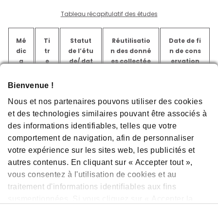
Tableau récapitulatif des études
Mé
Ti
Statut
Réutilisatio
Date de fi
dic
tr
de l’étu
n des donné
n de cons
a
e
de/ dat
es collectée
ervation
m
de
e d’incl
s de l’étude
des donn
en
l’é
usion
ées
Bienvenue !
t
tu
Nous et nos partenaires pouvons utiliser des cookies
de
et des technologies similaires pouvant être associés à
des informations identifiables, telles que votre
LU
PI
En cours
Réutilisation
2026
comportement de navigation, afin de personnaliser
MY
C
prévue
votre expérience sur les sites web, les publicités et
KR
AS
autres contenus. En cliquant sur « Accepter tout »,
AS
SO
vous consentez à l'utilisation de cookies et au
(so
traitement d'informations identifiables aux fins
tor
asi
susmentionnées. Si vous cliquez sur « Accepter la
b)
sélection », nous utiliserons uniquement les cookies
Sélection