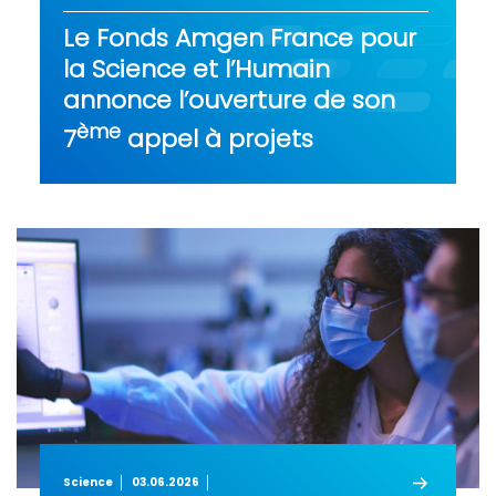
Le Fonds Amgen France pour
la Science et l’Humain
annonce l’ouverture de son
ème
7
appel à projets
Science
03.06.2026