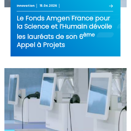
Innovation
15.04.2026
Le Fonds Amgen France pour
la Science et l’Humain dévoile
ème
les lauréats de son 6
Appel à Projets