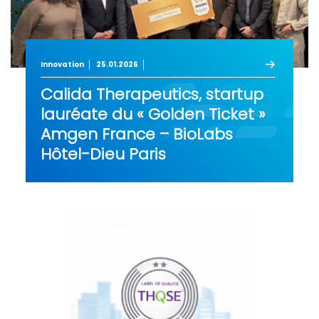
Innovation
25.01.2026
Calida Therapeutics, startup
lauréate du « Golden Ticket »
Amgen France – BioLabs
Hôtel-Dieu Paris