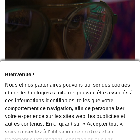
Bienvenue !
Nous et nos partenaires pouvons utiliser des cookies
et des technologies similaires pouvant être associés à
des informations identifiables, telles que votre
VOTRE CARRIÈRE CHEZ AMGEN
comportement de navigation, afin de personnaliser
votre expérience sur les sites web, les publicités et
autres contenus. En cliquant sur « Accepter tout »,
EN SAVOIR PLUS
vous consentez à l'utilisation de cookies et au
traitement d'informations identifiables aux fins