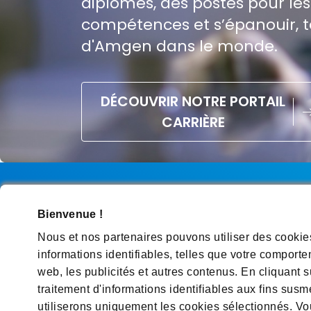
diplômés, des postes pour les
compétences et s’épanouir, ta
d'Amgen dans le monde.
DÉCOUVRIR NOTRE PORTAIL
CARRIÈRE
Bienvenue !
Nous contacter
Politique de protection d
Nous et nos partenaires pouvons utiliser des cookie
informations identifiables, telles que votre comporte
Préférences en matière de cookies
Sitem
web, les publicités et autres contenus. En cliquant s
Rejoignez-nous sur les réseaux
traitement d'informations identifiables aux fins sus
utiliserons uniquement les cookies sélectionnés. Vou