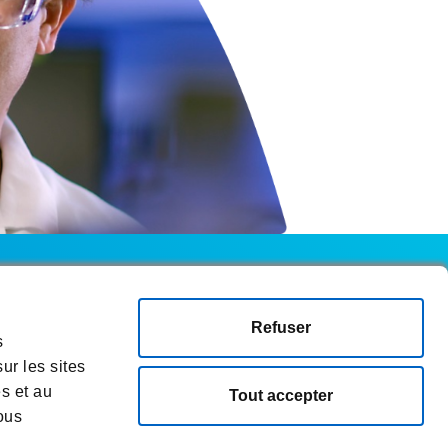
Refuser
isation
Informations sur les cookies
s
ur les sites
es et au
Tout accepter
ous