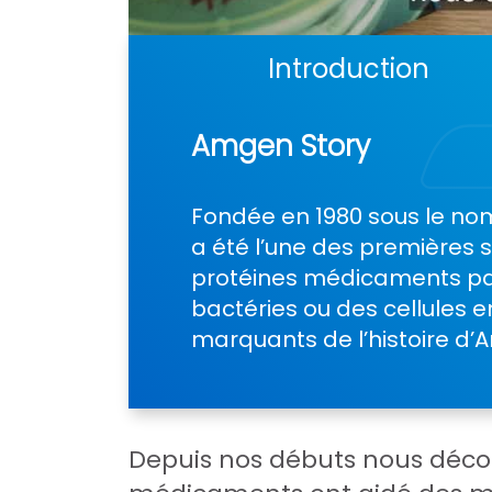
Introduction
Amgen Story
Fondée en 1980 sous le no
a été l’une des premières 
protéines médicaments pa
bactéries ou des cellules 
marquants de l’histoire d
Depuis nos débuts nous déco