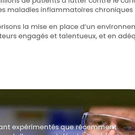
ions de patients à lutter contre le canc
les maladies inflammatoires chroniques 
orisons la mise en place d’un environne
teurs engagés et talentueux, et en adéq
 tant expérimentés que récemment