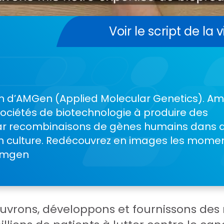
Voir le script de la 
m d’AMGen (Applied Molecular Genetics). A
sociétés de biotechnologie à produire des
r recombinaisons de gènes humains dans 
en culture. Redécouvrez en images les mome
’Amgen
uvrons, développons et fournissons de