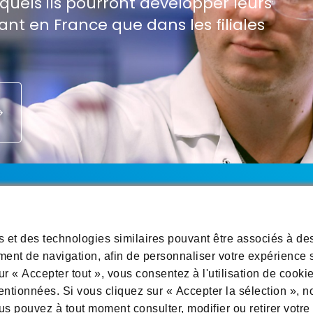
quels ils pourront développer leurs
nt en France que dans les filiales
es données
Informations légales
Conditions générales d'util
s et des technologies similaires pouvant être associés à de
ment de navigation, afin de personnaliser votre expérience s
ap
ur « Accepter tout », vous consentez à l'utilisation de cooki
mentionnées. Si vous cliquez sur « Accepter la sélection », n
s pouvez à tout moment consulter, modifier ou retirer votre