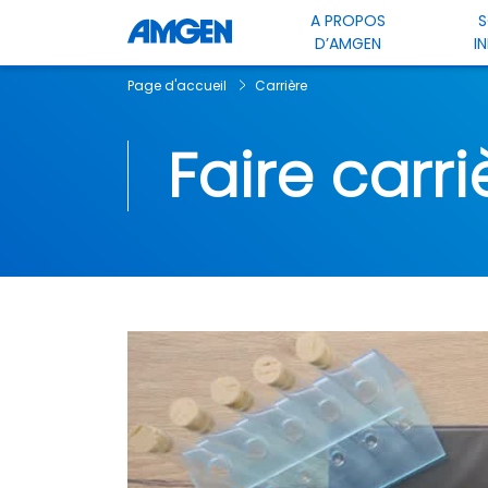
A PROPOS
S
D’AMGEN
I
Page d'accueil
Carrière
Faire carr