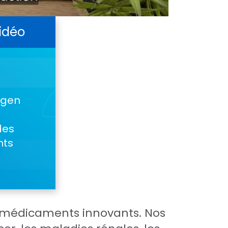
vidéo
mgen
des
nts
s médicaments innovants. Nos