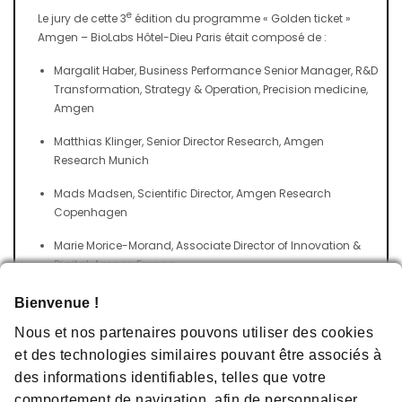
e
Le jury de cette 3
édition du programme « Golden ticket »
Amgen – BioLabs Hôtel-Dieu Paris était composé de :
Margalit Haber, Business Performance Senior Manager, R&D
Transformation, Strategy & Operation, Precision medicine,
Amgen
Matthias Klinger, Senior Director Research, Amgen
Research Munich
Mads Madsen, Scientific Director, Amgen Research
Copenhagen
Marie Morice-Morand, Associate Director of Innovation &
Digital, Amgen France
Martha S. Head, Associate Vice President, Amgen Research
Bienvenue !
Patrick Sulem, Co-managing director, DECODE Genetics
Nous et nos partenaires pouvons utiliser des cookies
et des technologies similaires pouvant être associés à
Nathalie Varoqueaux, Executive Medical Director, Amgen
des informations identifiables, telles que votre
France
comportement de navigation, afin de personnaliser