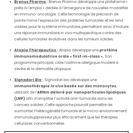
Brenus Pharma
:
Brenus Pharma développe une plateforme «
prête à l’emploi » dédiée à l’émergence de nouvelles modalités
en immuno-oncologie. Cette technologie de précision de
pointe mime l’expression des protéines tumorales et les rend
visibles pour le système immunitaire, permettant ainsi d’induire
une réponse immunitaire in vivo multispecifique contre des
cellules tumorales évolutives dans les tumeurs solides.
Atopia Therapeutics
:
Atopia développe une
protéine
immunomodulatrice orale « first-in-class ».
Son
programme principal, cible l’asthme allergique modéré à
sévère et la dermatite atopique.
Signadori Bio
:
Signadori bio développe une
immunothérapie
in vivo
basée sur des monocytes
,
utilisant de l’
ARNm délivré par nanoparticules lipidiques
(LNP)
afin d’amplifier l’activité anti-tumorale dans les
cancers solides. Cette approche pourrait permettre de
surmonter l’hétérogénéité tumorale et le micro-environnement
immunosuppresseur plus efficacement que les thérapies
cellulaires conventionnelles.