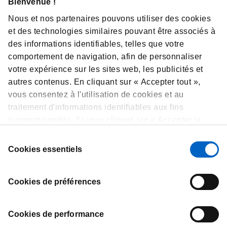
Bienvenue !
« Avec ce 7ᵉ appel à projets, le Fonds Amgen France poursuit
son engagement en faveur d’une recherche d’excellence,
Nous et nos partenaires pouvons utiliser des cookies
utile et tournée vers les besoins des patients. Cette nouvelle
et des technologies similaires pouvant être associés à
édition illustre notre volonté de soutenir des projets
des informations identifiables, telles que votre
innovants, capables de faire progresser la médecine de
comportement de navigation, afin de personnaliser
précision et d’améliorer durablement les prises en charge. »
votre expérience sur les sites web, les publicités et
Dr Nathalie Varoqueaux, Présidente du Fonds
autres contenus. En cliquant sur « Accepter tout »,
Amgen France pour la Science et l’Humain,
vous consentez à l'utilisation de cookies et au
Directrice Exécutive Médicale d’Amgen France
traitement d'informations identifiables aux fins
susmentionnées. Si vous cliquez sur « Accepter la
sélection », nous utiliserons uniquement les cookies
Sélection
FRA-NP-26-80111 – Juin 2026
sélectionnés. Vous pouvez à tout moment consulter,
Cookies essentiels
du
modifier ou retirer votre consentement en cliquant sur
consentement
« Préférences de cookies » en bas de chaque page.
Cookies de préférences
Cookies de performance