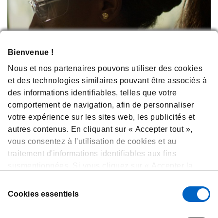
Bienvenue !
Nous et nos partenaires pouvons utiliser des cookies
et des technologies similaires pouvant être associés à
des informations identifiables, telles que votre
comportement de navigation, afin de personnaliser
votre expérience sur les sites web, les publicités et
Découvrir notre site dédié à
autres contenus. En cliquant sur « Accepter tout »,
vous consentez à l'utilisation de cookies et au
l’accompagnement patient en
traitement d'informations identifiables aux fins
oncologie
susmentionnées. Si vous cliquez sur « Accepter la
En savoir plus
sélection », nous utiliserons uniquement les cookies
Sélection
sélectionnés. Vous pouvez à tout moment consulter,
Cookies essentiels
du
modifier ou retirer votre consentement en cliquant sur
consentement
« Préférences de cookies » en bas de chaque page.