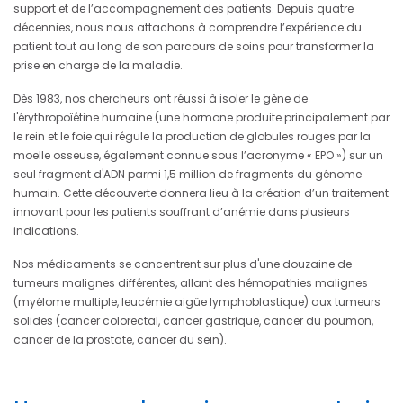
support et de l’accompagnement des patients. Depuis quatre
décennies, nous nous attachons à comprendre l’expérience du
patient tout au long de son parcours de soins pour transformer la
prise en charge de la maladie.
Dès 1983, nos chercheurs ont réussi à isoler le gène de
l'érythropoïétine humaine (une hormone produite principalement par
le rein et le foie qui régule la production de globules rouges par la
moelle osseuse, également connue sous l’acronyme « EPO ») sur un
seul fragment d'ADN parmi 1,5 million de fragments du génome
humain. Cette découverte donnera lieu à la création d’un traitement
innovant pour les patients souffrant d’anémie dans plusieurs
indications.
Nos médicaments se concentrent sur plus d'une douzaine de
tumeurs malignes différentes, allant des hémopathies malignes
(myélome multiple, leucémie aigüe lymphoblastique) aux tumeurs
solides (cancer colorectal, cancer gastrique, cancer du poumon,
cancer de la prostate, cancer du sein).