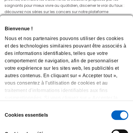
soignants pour mieux vivre au quotidien, discerner le vrai du faux :
découvrez nos séries sur les cancers sur notre plateforme
https://www.cancer-supporters.fr/
!
Bienvenue !
Nous et nos partenaires pouvons utiliser des cookies
et des technologies similaires pouvant être associés à
des informations identifiables, telles que votre
comportement de navigation, afin de personnaliser
votre expérience sur les sites web, les publicités et
autres contenus. En cliquant sur « Accepter tout »,
vous consentez à l'utilisation de cookies et au
traitement d'informations identifiables aux fins
susmentionnées. Si vous cliquez sur « Accepter la
sélection », nous utiliserons uniquement les cookies
Sources :
Sélection
sélectionnés. Vous pouvez à tout moment consulter,
Cookies essentiels
du
modifier ou retirer votre consentement en cliquant sur
consentement
« Préférences de cookies » en bas de chaque page.