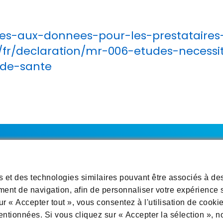
cces-aux-donnees-pour-les-prestataires
fr/fr/declaration/mr-006-etudes-neces
-de-sante
es données
Informations légales
Conditions générales d'util
s et des technologies similaires pouvant être associés à de
ment de navigation, afin de personnaliser votre expérience s
ap
ur « Accepter tout », vous consentez à l'utilisation de cooki
mentionnées. Si vous cliquez sur « Accepter la sélection », n