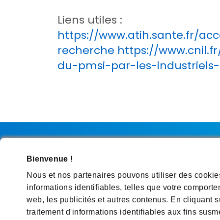
Liens utiles :
https://www.atih.sante.fr/a
recherche
https://www.cnil.
du-pmsi-par-les-industriels
Bienvenue !
Nous contacter
Politique de protection d
Nous et nos partenaires pouvons utiliser des cookie
informations identifiables, telles que votre comporte
Préférences en matière de cookies
Sitem
web, les publicités et autres contenus. En cliquant s
Rejoignez-nous sur les réseaux
traitement d'informations identifiables aux fins sus