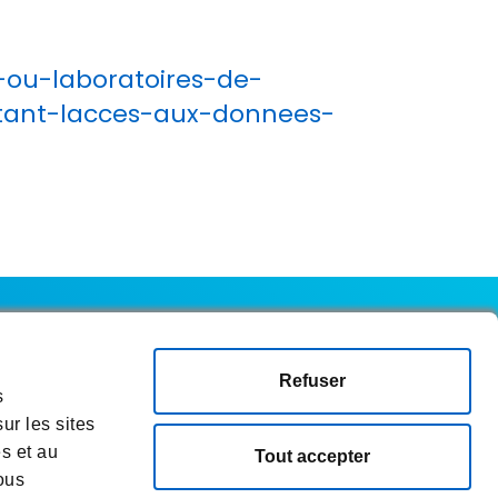
-ou-laboratoires-de-
sitant-lacces-aux-donnees-
Refuser
isation
Informations sur les cookies
s
ur les sites
es et au
Tout accepter
ous