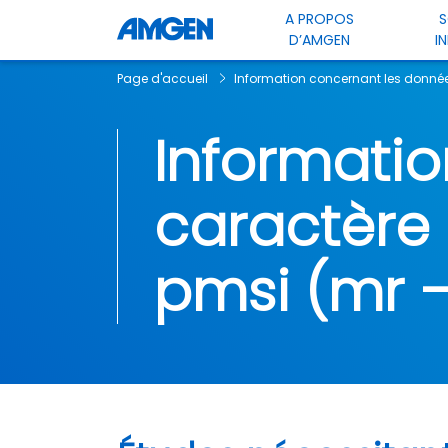
A PROPOS
S
D’AMGEN
I
Page d'accueil
Information concernant les donnée
Informati
caractère
pmsi (mr 