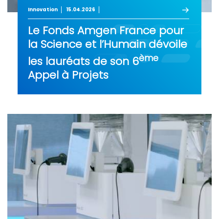
Innovation
15.04.2026
Le Fonds Amgen France pour
la Science et l’Humain dévoile
ème
les lauréats de son 6
Appel à Projets