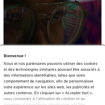
Bienvenue !
Nous et nos partenaires pouvons utiliser des cookies
et des technologies similaires pouvant être associés à
des informations identifiables, telles que votre
VOTRE CARRIÈRE CHEZ AMGEN
comportement de navigation, afin de personnaliser
votre expérience sur les sites web, les publicités et
autres contenus. En cliquant sur « Accepter tout »,
EN SAVOIR PLUS
vous consentez à l'utilisation de cookies et au
traitement d'informations identifiables aux fins