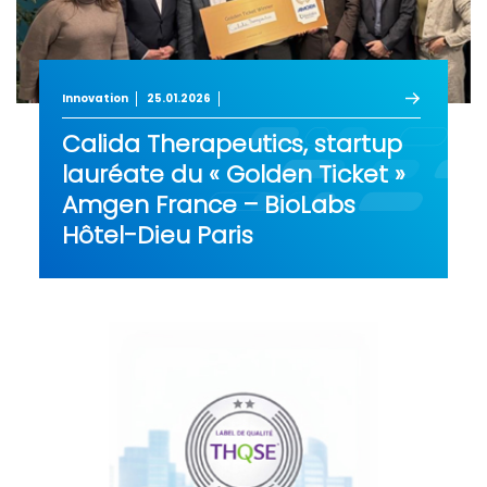
Innovation
25.01.2026
Calida Therapeutics, startup
lauréate du « Golden Ticket »
Amgen France – BioLabs
Hôtel-Dieu Paris