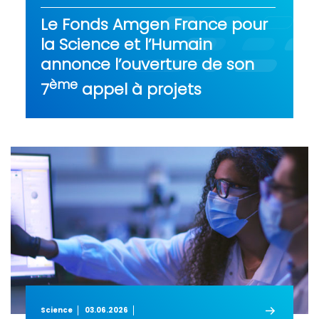
Le Fonds Amgen France pour
la Science et l’Humain
annonce l’ouverture de son
ème
7
appel à projets
Science
03.06.2026