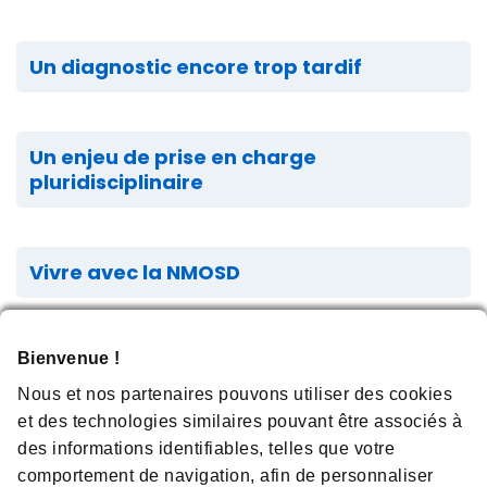
Un diagnostic encore trop tardif
Un enjeu de prise en charge
pluridisciplinaire
Vivre avec la NMOSD
Informer, soutenir, engager
Bienvenue !
Nous et nos partenaires pouvons utiliser des cookies
Le site
NMOSD in Focus
, site dédié à la NMOSD, vise à informer et
et des technologies similaires pouvant être associés à
sensibiliser le grand public et les professionnels de santé sur la
NMOSD, ses symptômes et ses spécificités. Il offre également des
des informations identifiables, telles que votre
ressources téléchargeables, des outils d'autogestion et des
comportement de navigation, afin de personnaliser